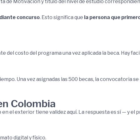
a de Motivación y título del nivel de estudio correspondient
ediante concurso
. Esto significa que
la persona que primero
 del costo del programa una vez aplicada la beca. Hay faci
 tiempo. Una vez asignadas las 500 becas, la convocatoria s
e en Colombia
en el exterior tiene validez aquí. La respuesta es sí — y el 
ato digital y físico.